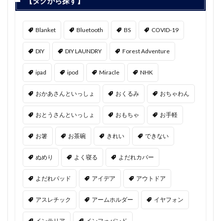
【タグから探す】
Blanket
Bluetooth
BS
COVID-19
DIY
DIY LAUNDRY
Forest Adventure
ipad
ipod
Miracle
NHK
おかあさんといっしょ
おくるみ
おちゃわん
おとうさんといっしょ
おもちゃ
お手軽
お箸
お茶碗
きれい
できない
ぬめり
よく寝る
よだれカバー
よだれパッド
アイデア
アウトドア
アスレチック
アームホルダー
イヤフォン
インテリア
インフォバンド