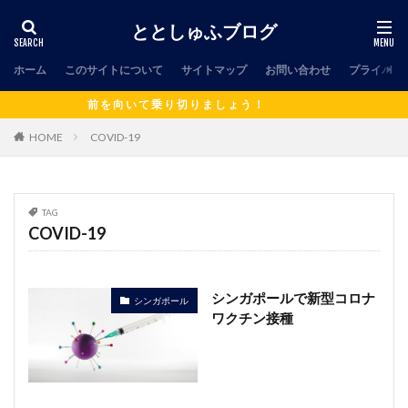
ととしゅふブログ
ホーム
このサイトについて
サイトマップ
お問い合わせ
プライバシ
前 を 向 い て 乗 り 切 り ま し ょ う ！
HOME
COVID-19
TAG
COVID-19
シンガポールで新型コロナ
シンガポール
ワクチン接種