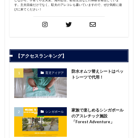
しながら、子育てや主夫業、海外赴任、駐在生活などの体験を発信していま
す。主夫目線だけでなく、駐夫のアレコレも書いていますので、ぜひ気軽に遊
びに来てください！
【アクセスランキング】
防水オムツ替えシートはペッ
育児アイデア
トシーツで代用！
家族で楽しめるシンガポール
シンガポール
のアスレチック施設
「Forest Adventure」