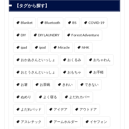
【タグから探す】
Blanket
Bluetooth
BS
COVID-19
DIY
DIY LAUNDRY
Forest Adventure
ipad
ipod
Miracle
NHK
おかあさんといっしょ
おくるみ
おちゃわん
おとうさんといっしょ
おもちゃ
お手軽
お箸
お茶碗
きれい
できない
ぬめり
よく寝る
よだれカバー
よだれパッド
アイデア
アウトドア
アスレチック
アームホルダー
イヤフォン