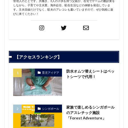
管理人のととです。共働き、3人の子供を持つ父親が、在宅でゲームの翻訳業を
しながら、子育てや主夫業、海外赴任、駐在生活などの体験を発信していま
す。主夫目線だけでなく、駐夫のアレコレも書いていますので、ぜひ気軽に遊
びに来てください！
【アクセスランキング】
防水オムツ替えシートはペッ
育児アイデア
トシーツで代用！
家族で楽しめるシンガポール
シンガポール
のアスレチック施設
「Forest Adventure」