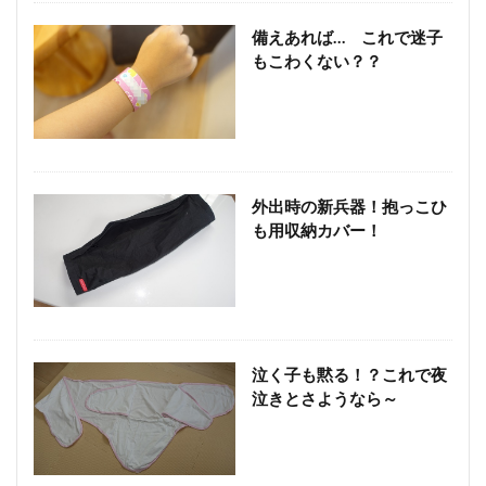
備えあれば… これで迷子
もこわくない？？
外出時の新兵器！抱っこひ
も用収納カバー！
泣く子も黙る！？これで夜
泣きとさようなら～