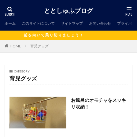
ととしゅふブログ
ホーム
このサイトについて
サイトマップ
お問い合わせ
プライバシ
前 を 向 い て 乗 り 切 り ま し ょ う ！
HOME
育児グッズ
CATEGORY
育児グッズ
お風呂のオモチャをスッキ
リ収納！